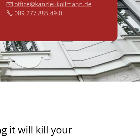
ff
c
k
nzl
-k
llm
nn
d
089 277 885 49-0
it will kill your