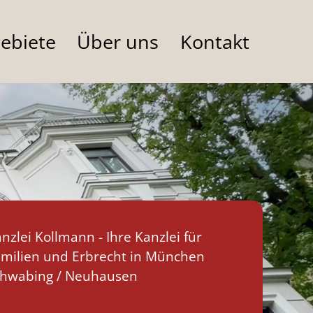
ebiete
Über uns
Kontakt
nzlei Kollmann - Ihre Kanzlei für
milien und Erbrecht in München
chwabing / Neuhausen