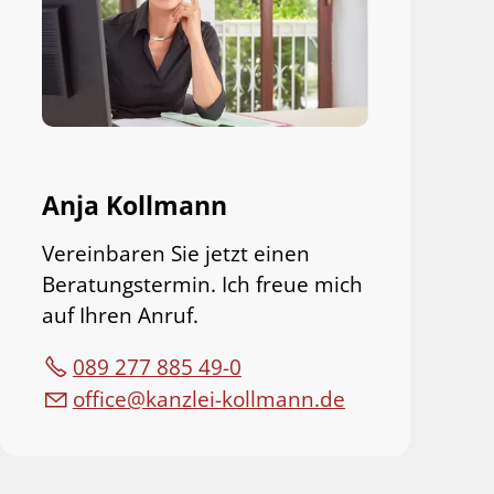
Anja Kollmann
Vereinbaren Sie jetzt einen
Beratungstermin. Ich freue mich
auf Ihren Anruf.
089 277 885 49-0
ff
c
k
nzl
-k
llm
nn
d